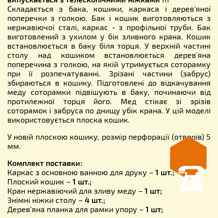
Складається з бака, кошики, каркаса і дерев'яної
поперечки з голкою. Бак і кошик виготовляються з
нержавіючої сталі, каркас - з профільної труби. Бак
виготовлений з ухилом у бік зливного крана. Кошик
встановлюється в баку біля торця. У верхній частині
столу над кошиком встановлюється дерев'яна
поперечина з голкою, на якій утримується соторамку
при її розпечатуванні. Зрізані частини (забрус)
збираються в кошику. Підготовлені до відкачування
меду соторамки підвішують в баку, починаючи від
протилежної торця його. Мед стікає зі зрізів
соторамок і забруса по днищу убік крана. У цій моделі
використовується плоска кошик.
У новій плоскою кошику, розмір перфорації (отворів) 5
мм.
Комплект поставки:
Каркас з основною ванною для друку –
1 шт.;
Плоский кошик –
1 шт.;
Кран нержавіючий для зливу меду –
1 шт;
Знімні ніжки столу –
4 шт.;
Дерев'яна планка для рамки упору –
1 шт;