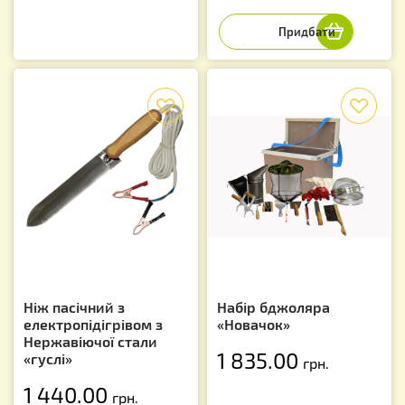
f
f
Ніж пасічний з
Набір бджоляра
електропідігрівом з
«Новачок»
Нержавіючої стали
1 835.00
«гуслі»
грн.
1 440.00
грн.