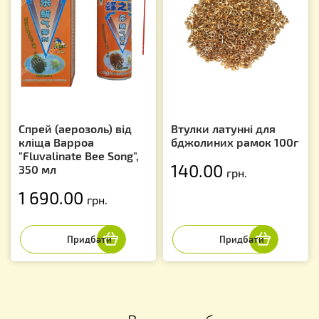
Спрей (аерозоль) від
Втулки латунні для
кліща Варроа
бджолиних рамок 100г
"Fluvalinate Bee Song",
140.00
350 мл
грн.
1 690.00
грн.