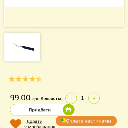
99.00
Кількість:
грн.
-
+
Придбати
Оплата частинами
Додати
у мої бажання