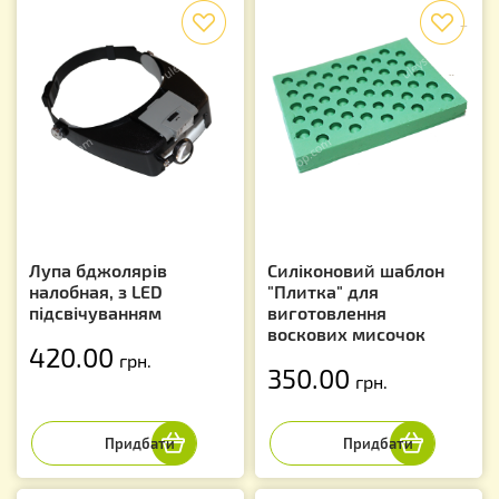
f
f
Лупа бджолярів
Силіконовий шаблон
налобная, з LED
"Плитка" для
підсвічуванням
виготовлення
воскових мисочок
420.00
грн.
350.00
грн.