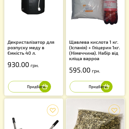
Декристалізатор для
Щавлева кислота 1 кг.
розпуску меду в
(Іспанія) + Гліцерин 1кг.
Ємкість 40 л.
(Німеччина). Набір від
кліща варроа
930.00
грн.
595.00
грн.
f
f