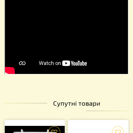
Супутні товари
f
f