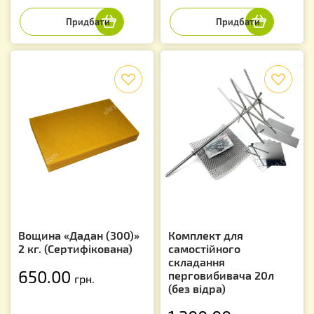
f
f
Вощина «Дадан (300)»
Комплект для
2 кг. (Сертифікована)
самостійного
складання
650.00
перговибивача 20л
грн.
(без відра)