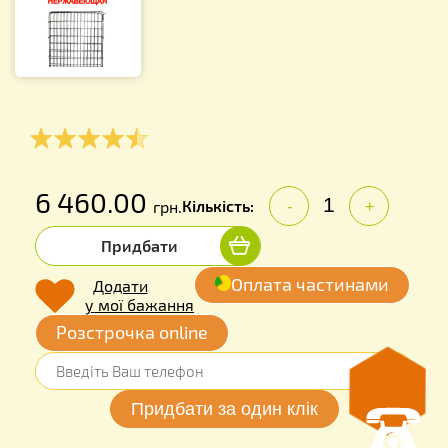
6 460.00
Кількість:
грн.
-
+
Придбати
Оплата частинами
Додати
у мої бажання
Розстрочка online