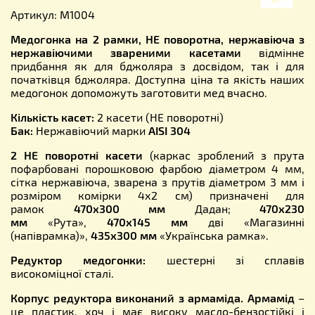
Артикул: М1004
Медогонка на 2 рамки, НЕ поворотна, нержавіюча з
нержавіючими звареними касетами
відмінне
придбання як для бджоляра з досвідом, так і для
початківця бджоляра. Доступна ціна та якість наших
медогонок допоможуть заготовити мед вчасно.
Кількість касет:
2 касети (НЕ поворотні)
Бак:
Нержавіючий марки
AISI 304
2 НЕ поворотні касети
(каркас зроблений з прута
пофарбовані порошковою фарбою діаметром 4 мм,
сітка нержавіюча, зварена з прутів діаметром 3 мм і
розміром комірки 4х2 см) призначені для
рамок
470х300 мм
Дадан;
470х230
мм
«Рута»,
470х145 мм
дві «Магазинні
(напіврамка)»,
435х300 мм
«Українська рамка».
Редуктор медогонки:
шестерні зі сплавів
високоміцної сталі.
Корпус редуктора виконаний з армаміда. Армамід
–
це пластик, хоч і має високу масло-бензостійкі і