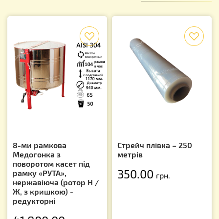
f
f
8-ми рамкова
Стрейч плівка – 250
Медогонка з
метрів
поворотом касет під
350.00
рамку «РУТА»,
грн.
нержавіюча (ротор Н /
Ж, з кришкою) -
редукторні