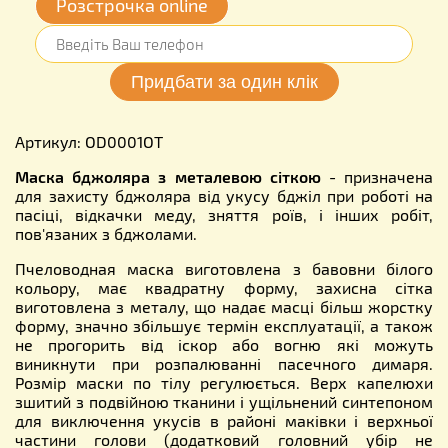
Розстрочка online
Артикул: OD0001OT
Маска бджоляра з металевою сіткою
- призначена
для захисту бджоляра від укусу бджіл при роботі на
пасіці, відкачки меду, зняття роїв, і інших робіт,
пов'язаних з бджолами.
Пчеловодная маска виготовлена з бавовни білого
кольору, має квадратну форму, захисна сітка
виготовлена з металу, що надає масці більш жорстку
форму, значно збільшує термін експлуатації, а також
не прогорить від іскор або вогню які можуть
виникнути при розпалюванні пасечного димаря.
Розмір маски по тілу регулюється. Верх капелюхи
зшитий з подвійною тканини і ущільнений синтепоном
для виключення укусів в районі маківки і верхньої
частини голови (додатковий головний убір не