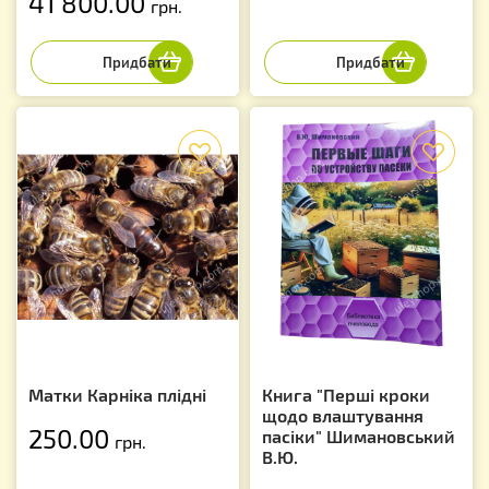
41 800.00
грн.
f
f
Матки Карніка плідні
Книга "Перші кроки
щодо влаштування
250.00
пасіки" Шимановський
грн.
В.Ю.