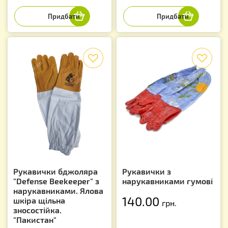
f
f
Рукавички бджоляра
Рукавички з
"Defense Beekeeper" з
нарукавниками гумові
нарукавниками. Ялова
140.00
шкіра щільна
грн.
зносостійка.
"Пакистан"