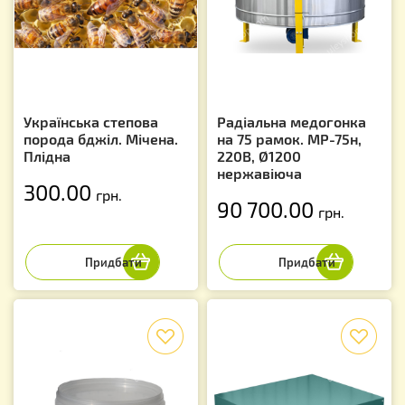
Українська степова
Радіальна медогонка
порода бджіл. Мічена.
на 75 рамок. MP-75н,
Плідна
220В, Ø1200
нержавіюча
300.00
грн.
90 700.00
грн.
f
f