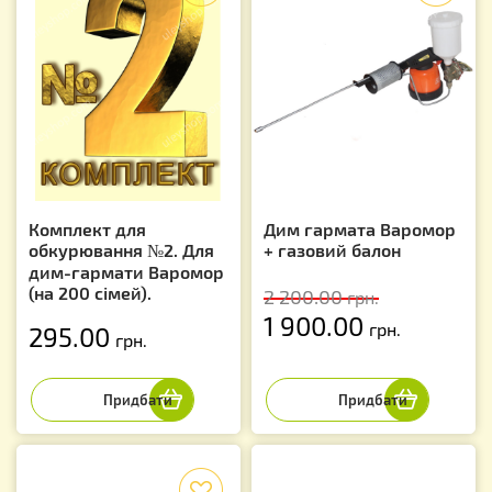
Комплект для
Дим гармата Варомор
обкурювання №2. Для
+ газовий балон
дим-гармати Варомор
(на 200 сімей).
2 200.00
грн.
1 900.00
грн.
295.00
грн.
f