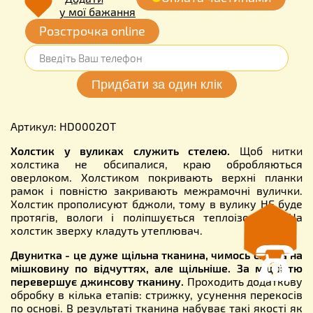
у мої бажання
Розстрочка online
Артикул: HD0002OT
Холстик у вуликах служить стелею.
Щоб нитки
холстика не обсипалися, краю обробляються
оверлоком. Холстиком покривають верхні планки
рамок і повністю закривають межрамочні вулички.
Холстик прополисуют бджоли, тому в вулику НЕ буде
протягів, вологи і поліпшується теплоізоляція. На
холстик зверху кладуть утеплювач.
Двунитка - це дуже щільна тканина, чимось схожа на
мішковину по відчуттях, але щільніше. За міцністю
перевершує джинсову тканину.
Проходить додаткову
обробку в кілька етапів: стрижку, усунення перекосів
по основі. В результаті тканина набуває такі якості як