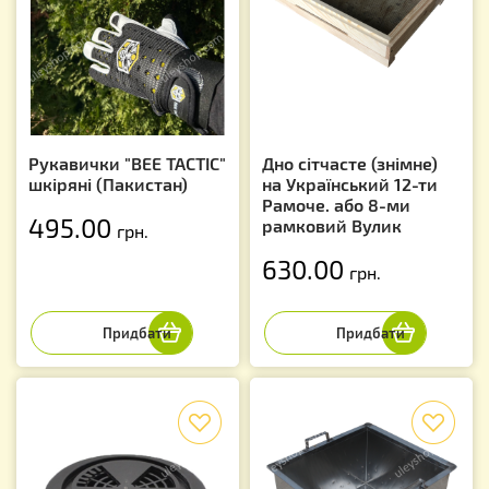
Рукавички "BEE TACTIC"
Дно сітчасте (знімне)
шкіряні (Пакистан)
на Український 12-ти
Рамоче. або 8-ми
495.00
рамковий Вулик
грн.
630.00
грн.
f
f