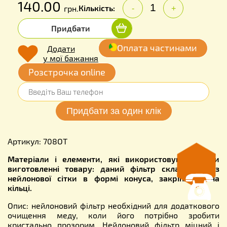
140.00
Кількість:
грн.
-
+
Придбати
Оплата частинами
Додати
у мої бажання
Розстрочка online
Артикул: 708ОТ
Матеріали і елементи, які використовуються при
виготовленні товару:
даний фільтр складається з
нейлонової сітки в формі конуса, закріпленої на
кільці.
Опис:
нейлоновий фільтр необхідний для додаткового
очищення меду, коли його потрібно зробити
кристально прозорим. Нейлоновий фільтр міцний і