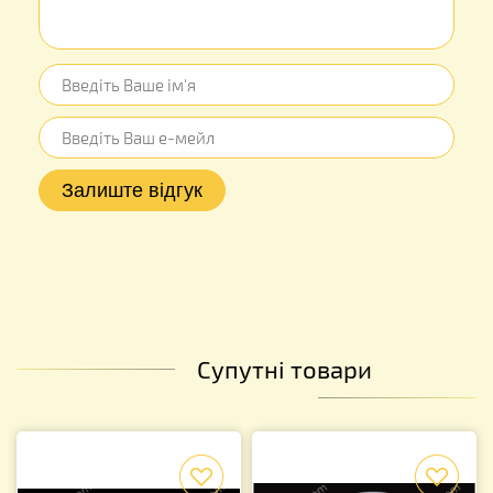
Супутні товари
f
f