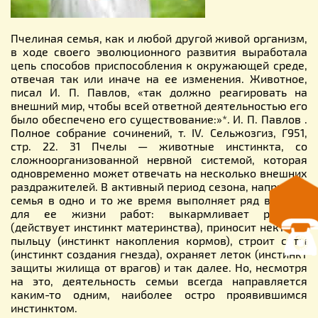
Пчелиная семья, как и любой другой живой организм,
в ходе своего эволюционного развития выработала
цепь способов приспособления к окружающей среде,
отвечая так или иначе на ее изменения. Животное,
писал И. П. Павлов, «так должно реагировать на
внешний мир, чтобы всей ответной деятельностью его
было обеспечено его существование:»*. И. П. Павлов .
Полное собрание сочинений, т. IV. Сельжозгиз, Г951,
стр. 22. 31 Пчелы — животные инстинкта, со
сложноорганизованной нервной системой, которая
одновременно может отвечать на несколько внешних
раздражителей. В активный период сезона, например,
семья в одно и то же время выполняет ряд важных
для ее жизни работ: выкармливает расплод
(действует инстинкт материнства), приносит нектар и
пыльцу (инстинкт накопления кормов), строит соты
(инстинкт создания гнезда), охраняет леток (инстинкт
защиты жилища от врагов) и так далее. Но, несмотря
на это, деятельность семьи всегда направляется
каким-то одним, наиболее остро проявившимся
инстинктом.