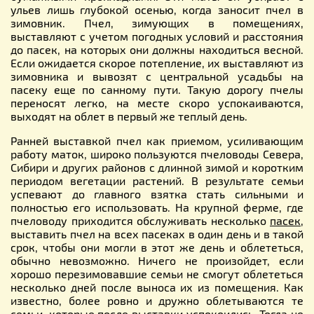
ульев лишь глубокой осенью, когда заносит пчел в
зимовник. Пчел, зимующих в помещениях,
выставляют с учетом погодных условий и расстояния
до пасек, на которых они должны находиться весной.
Если ожидается скорое потепление, их выставляют из
зимовника и вывозят с центральной усадьбы на
пасеку еще по санному пути. Такую дорогу пчелы
переносят легко, на месте скоро успокаиваются,
выходят на облет в первый же теплый день.
Ранней выставкой пчел как приемом, усиливающим
работу маток, широко пользуются пчеловоды Севера,
Сибири и других районов с длинной зимой и коротким
периодом вегетации растений. В результате семьи
успевают до главного взятка стать сильными и
полностью его использовать. На крупной ферме, где
пчеловоду приходится обслуживать несколько
пасек
,
выставить пчел на всех пасеках в один день и в такой
срок, чтобы они могли в этот же день и облететься,
обычно невозможно. Ничего не произойдет, если
хорошо перезимовавшие семьи не смогут облететься
несколько дней после выноса их из помещения. Как
известно, более ровно и дружно облетываются те
семьи, которые после выставки успокоились. Тогда не