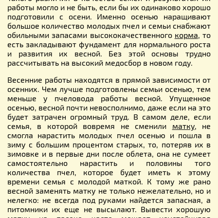
работы могло и не быть, если бы их одинаково хорошо
подготовили с осени. Именно осенью наращивают
большое количество молодых пчел и семьи снабжают
обильными запасами высококачественного
корма
, то
есть закладывают фундамент для нормального роста
и развития их весной. Без этой основы трудно
рассчитывать на высокий медосбор в новом году.
Весенние работы находятся в прямой зависимости от
осенних. Чем лучше подготовлены семьи осенью, тем
меньше у пчеловода работы весной. Упущенное
осенью, весной почти невосполнимо, даже если на это
будет затрачен огромный труд. В самом деле, если
семья, в которой вовремя не сменили
матку
, не
смогла нарастить молодых пчел осенью и пошла в
зиму с большим процентом старых, то, потеряв их в
зимовке и в первые дни после облета, она не сумеет
самостоятельно нарастить и половины того
количества пчел, которое будет иметь к этому
времени семья с молодой маткой. К тому же рано
весной заменять матку не только нежелательно, но и
нелегко: не всегда под руками найдется запасная, а
питомники их еще не высылают. Вывести хорошую