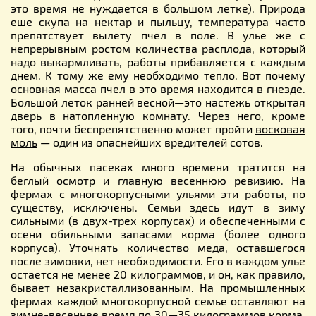
это время не нуждается в большом летке). Природа
еше скупа на нектар и пыльцу, температура часто
препятствует вылету пчел в поле. В улье же с
непрерывным ростом количества расплода, который
надо выкармливать, работы прибавляется с каждым
днем. К тому же ему необходимо тепло. Вот почему
основная масса пчел в это время находится в гнезде.
Большой леток ранней весной—это настежь открытая
дверь в натопленную комнату. Через него, кроме
того, почти беспрепятственно может пройти
восковая
моль
— один из опаснейших вредителей сотов.
На обычных пасеках много времени тратится на
беглый осмотр и главную весеннюю ревизию. На
фермах с многокорпусными ульями эти работы, по
существу, исключены. Семьи здесь идут в зиму
сильными (в двух-трех корпусах) и обеспеченными с
осени обильными запасами корма (более одного
корпуса). Уточнять количество меда, оставшегося
после зимовки, нет необходимости. Его в каждом улье
остается не менее 20 килограммов, и он, как правило,
бывает незакристаллизованным. На промышленных
фермах каждой многокорпусной семье оставляют на
зимне-весеннее время по 30—35 килограммов корма.