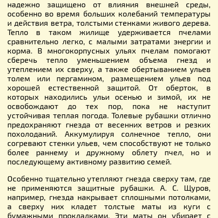
надежно защищено от влияния внешней среды,
особенно во время больших колебаний температуры
и действия ветра, толстыми стенками живого дерева.
Тепло в таком жилище удерживается пчелами
сравнительно легко, с малыми затратами энергии и
корма. В многокорпусных ульях пчелам помогают
сберечь тепло уменьшением объема гнезд и
утеплением их сверху, а также обертыванием ульев
толем или пергамином, размещением ульев под
хорошей естественной защитой. От оберток, в
которых находились ульи осенью и зимой, их не
освобождают до тех пор, пока не наступит
устойчивая теплая погода. Толевые рубашки отлично
предохраняют гнезда от весенних ветров и резких
похолоданий. Аккумулируя солнечное тепло, они
согревают стенки ульев, чем способствуют не только
более раннему и дружному облету пчел, но и
последующему активному развитию семей.
Особенно тщательно утепляют гнезда сверху там, где
не применяются защитные рубашки. А. С. Щуров,
например, гнезда накрывает сплошными потолками,
а сверху них кладет толстые маты из куги с
бумажными прокладками. Эти маты он убирает с