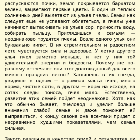
распускаются почки, земля покрывается бархатом
зелени, зацветают первые цветы. В один из теплых
солнечных дней вылетают из ульев пчелы. Семьи как
следует еще не успевают облететься, а пчелы уже
начинают вытаскивать из ульев сор, приносить воду,
собирать пыльцу. Приглядишься к семьям —
неодинаково трудятся пчелы. Возле одного улья они
буквально кипят. В их стремительном и радостном
лете чувствуется сила и здоровье. У
летка
другого
улья пчел заметно меньше, и нет у них той
удивительной энергии и бодрости. Почему же по-
разному встречают они этот долгожданный для всего
живого праздник весны? Заглянешь в их гнезда,
увидишь: в одном — огромная масса пчел, много
корма, чистые соты, в другом — корм на исходе, на
сотах следы поноса, пчел мало. Естественно,
развитие этих семей пойдет неодинаково. Хотя, как
это обычно бывает, пчеловод и уделит больше
внимания слабой семье и даже поможет ей
выправиться, к концу сезона она все-таки придет с
несравненно худшими показателями, чем семья
сильная.
Такого различия в качестве семей и результатах их