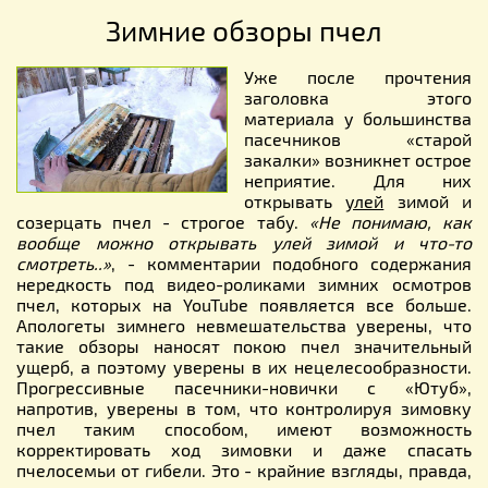
Зимние обзоры пчел
Уже после прочтения
заголовка этого
материала у большинства
пасечников «старой
закалки» возникнет острое
неприятие. Для них
открывать
улей
зимой и
созерцать пчел - строгое табу.
«Не понимаю, как
вообще можно открывать улей зимой и что-то
смотреть..»
, - комментарии подобного содержания
нередкость под видео-роликами зимних осмотров
пчел, которых на YouTube появляется все больше.
Апологеты зимнего невмешательства уверены, что
такие обзоры наносят покою пчел значительный
ущерб, а поэтому уверены в их нецелесообразности.
Прогрессивные пасечники-новички с «Ютуб»,
напротив, уверены в том, что контролируя зимовку
пчел таким способом, имеют возможность
корректировать ход зимовки и даже спасать
пчелосемьи от гибели. Это - крайние взгляды, правда,