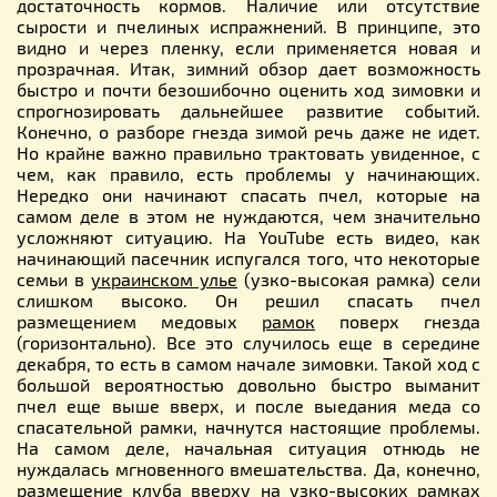
достаточность кормов. Наличие или отсутствие
сырости и пчелиных испражнений. В принципе, это
видно и через пленку, если применяется новая и
прозрачная. Итак, зимний обзор дает возможность
быстро и почти безошибочно оценить ход зимовки и
спрогнозировать дальнейшее развитие событий.
Конечно, о разборе гнезда зимой речь даже не идет.
Но крайне важно правильно трактовать увиденное, с
чем, как правило, есть проблемы у начинающих.
Нередко они начинают спасать пчел, которые на
самом деле в этом не нуждаются, чем значительно
усложняют ситуацию. На YouTube есть видео, как
начинающий пасечник испугался того, что некоторые
семьи в
украинском улье
(узко-высокая рамка) сели
слишком высоко. Он решил спасать пчел
размещением медовых
рамок
поверх гнезда
(горизонтально). Все это случилось еще в середине
декабря, то есть в самом начале зимовки. Такой ход с
большой вероятностью довольно быстро выманит
пчел еще выше вверх, и после выедания меда со
спасательной рамки, начнутся настоящие проблемы.
На самом деле, начальная ситуация отнюдь не
нуждалась мгновенного вмешательства. Да, конечно,
размещение клуба вверху на узко-высоких рамках