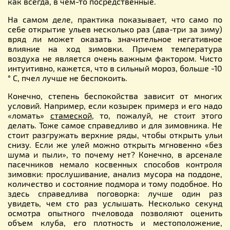
как всегда, в чем-то посредственные.
На самом деле, практика показывает, что само по
се6е открытие ульев несколько раз (два-три за зиму)
вряд ли может оказать значительное негативное
влияние на ход зимовки. Причем температура
воздуха не является очень важным фактором. Чисто
интуитивно, кажется, что в сильный мороз, больше -10
° С, пчел лучше не беспокоить.
Конечно, степень беспокойства зависит от многих
условий. Например, если козырек примерз и его надо
«ломать»
стамеской
, то, пожалуй, не стоит этого
делать. Тоже самое справедливо и для зимовника. Не
стоит разгружать верхние ряды, чтобы открыть ульи
снизу. Если же улей можно открыть мгновенно «без
шума и пыли», то почему нет? Конечно, в арсенале
пасечников немало косвенных cпocoбов контроля
зимовки: прослушивание, анализ мусора на поддоне,
количество и состояние подмора и тому подобное. Но
здесь справедлива поговорка: лучше один раз
увидеть, чем сто раз услышать. Несколько секунд
осмотра опытного пчеловода позволяют оценить
объем клуба, его плотность и местоположение,